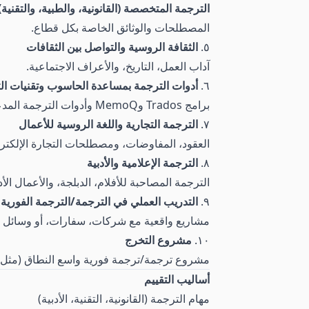
الترجمة المتخصصة (القانونية، والطبية، والتقنية)
المصطلحات والوثائق الخاصة بكل قطاع.
٥.
الثقافة الروسية والتواصل بين الثقافات
آداب العمل، التاريخ، والأعراف الاجتماعية.
٦.
أدوات الترجمة بمساعدة الحاسوب وتقنيات ال
برامج Trados وMemoQ وأدوات الترجمة المدعومة بالذكاء الاصطناعي.
٧.
الترجمة التجارية واللغة الروسية للأعمال
العقود، المفاوضات، ومصطلحات التجارة الإلكترو
٨.
الترجمة الإعلامية والأدبية
الترجمة المصاحبة للأفلام، الدبلجة، والأعمال الأدب
٩.
التدريب العملي في الترجمة/الترجمة الفورية 
مشاريع واقعية مع شركات، سفارات، أو وسائل إ
١٠.
مشروع التخرج
مشروع ترجمة/ترجمة فورية واسع النطاق (مثل: 
أساليب التقييم
مهام الترجمة (القانونية، التقنية، الأدبية)