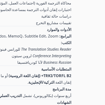
محاكاة الترجمة الفورية (اجتماعات العمل، المؤت
اختبارات إتقان أدوات الترجمة بمساعدة الحاسو
دراسات حالة ثقافية
تقييمات مشاريع التخرج
الأدوات والموارد
البرامج:
Trados، MemoQ، Subtitle Edit، Zoom (للترجمة الفورية عن بُعد)
الكتب:
The Translation Studies Reader
للورانس فينو
Conference Interpreting
لروبن سيتون
Business Russian
لآنا كودريافتسيفا
المتطلبات الأساسية
TRKI/TORFL B2+ (إتقان اللغة الروسية)
أو ما ي
إتقان اللغة
التركية/الإنجليزية
.
مدة البرنامج
أربع سنوات (بكالوريوس)، تشمل
التدريب العملي
الشهادات