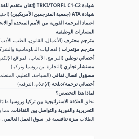
شهادة TRKI/TORFL C1-C2 (إتقان متقدم للغة الروسية)
شهادة ATA (جمعية المترجمين الأمريكيين)
(اختي
اعتماد الترجمة الفورية من الأمم المتحدة أو الاتح
المسارات الوظيفية
مترجم محترف
(الأعمال، القانون، الطب، الأدب)
مترجم مؤتمرات
(الفعاليات الدبلوماسية والشرك
أخصائي توطين
(البرامج، الألعاب، المواقع الإلكتر
مستشار تجاري
(التجارة بين روسيا وتركيا)
مسؤول اتصال ثقافي
(السياحة، التعليم، المنظم
أخصائي ترجمة/دبلجة
(الإعلام، الترفيه)
لماذا هذا التخصص؟
تخلق
العلاقة الاستراتيجية بين تركيا وروسيا
طلبًا
التحريرية والفورية والتواصل بين الثقافات
، مما 
الطلاب
ميزة تنافسية
في
سوق العمل العالمي
. 