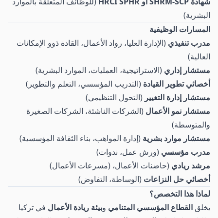
شهادة SHRM-SCP أو HRCI SPHR
(للوظائف المتعلقة بالموارد
البشرية)
المسارات الوظيفية
مدرب تنفيذي
(الإدارة العليا، رواد الأعمال، القادة ذوو الإمكانات
العالية)
مستشار إداري
(الاستراتيجية، العمليات، الموارد البشرية)
أخصائي تطوير القيادة
(التدريب المؤسسي، التعلم والتطوير)
مستشار إدارة التغيير
(التحول التنظيمي)
مستشار نمو الأعمال
(الشركات الناشئة، الشركات الصغيرة
والمتوسطة)
مستشار موارد بشرية
(إدارة المواهب، بناء الثقافة المؤسسية)
مدرب مؤسسي
(ورش عمل، ندوات)
مرشد ريادي
(حاضنات الأعمال، (مسرعات الأعمال)
أخصائي حل النزاعات
(الوساطة، التفاوض)
لماذا هذا التخصص؟
يخلق
القطاع المؤسسي المتنامي
و
بيئة ريادة الأعمال
في تركيا