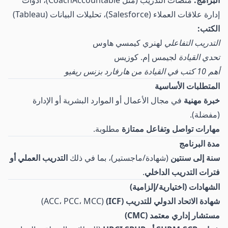
البرامج:
منصات التدريب (مثل CoachAccountable)، أدوات
إدارة علاقات العملاء (Salesforce)، تحليلات البيانات (Tableau)
الكتب:
التدريب التفاعلي
لهنري كيمسي هاوس
تحدي القيادة
لجيمس إم. كوزيس
أهم 10 كتب في القيادة من هارفارد بزنس ريفيو
المتطلبات الأساسية
خبرة مهنية
في مجال الأعمال أو الموارد البشرية أو الإدارة
(مفضلة).
مهارات تواصل وتفاعل ممتازة
مطلوبة.
مدة البرنامج
سنة إلى سنتين
(شهادة/ماجستير)، بما في ذلك
التدريب العملي أو
فترات التدريب الداخلي
.
الشهادات (اختيارية/إلزامية)
شهادة الاتحاد الدولي للتدريب (ICF)
(ACC، PCC، MCC)
مستشار إداري معتمد (CMC)