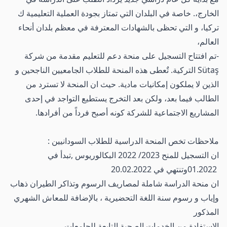
الخارج،. خاصة في البلدان التي تمتاز بجودة العملية التعليمية ك
تركيا، و التي تحظى بالشهادات المعترفة في معظم بلدان أنحاء
العالم،
-تم افتتاح التسجيل على منحة دعم للتعليم مقدمة من شركة
Sütaş التركية. تٌعطى هذه المنحة للطلاب الجامعيين الناجحين و
الذين لا يملكون إمكانيات مادية. حيث ان المنحة لا تسترد من
الطالب فيما بعد، ولكن بعد التخرج يستطيع التواجد في إحدى
المشاريع الاجتماعية للشركة كونه أصبح فرداً من أفرادها.
ملاحظات تخص المنحة الدراسية للطلاب السودانيين :
ان التسجيل للمنح 2023/ 2022 البكالوريوس ,تبدأ في
01.2022وتنتهي في 20.02.2022
ان منحة الدراسة شاملة لمصاريف الرسوم وتذاكر الطيران ذهاب
وإياب و رسوم سنة اللغة التحضيرية ، بالإضافة للمعاش الشهري
المذكور
الاستفادة من الخدمات الصحية التابعة للجامعات .