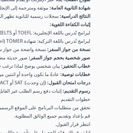
شهادة الثانوية العامة:
موثقة ومترجمة إلى الإنجليز
النتائج الدراسية:
سجلات رسمية للثانوية تظهر الد
إثبات الكفاءة اللغوية:
لبرامج تُدرس باللغة الإنجليزية: TOEFL أو IELTS أو ما يعادلها (إن وجدت).
لبرامج تُدرس باللغة التركية: شهادة TÖMER (اختبار الكفاءة في اللغة التركية).
نسخة من جواز السفر:
نسخة واضحة من جواز س
صور شخصية بحجم جواز السفر:
صور حديثة مطا
خطاب التحفيز:
بيان شخصي يوضح لماذا ترغب في
خطابات توصية:
عادةً ما تكون واحدة أو اثنتين م
درجات امتحان القبول:
(إن وجدت): SAT أو ACT أو ما يعادلها لبرامج البكالوريوس؛ GRE أو GMAT أو ALES (لبرامج الدراسات العليا).
رسوم التقديم:
إثبات دفع رسم الطلب غير القابل 
خطوات التقديم
تحقق من متطلبات البرنامج على الموقع الرسمي
قم بإعداد وتقديم جميع الوثائق المطلوبة.
انتظر قرار القبول.
إذا تم قبولك، قدّم للحصول على تأشيرة طالب و