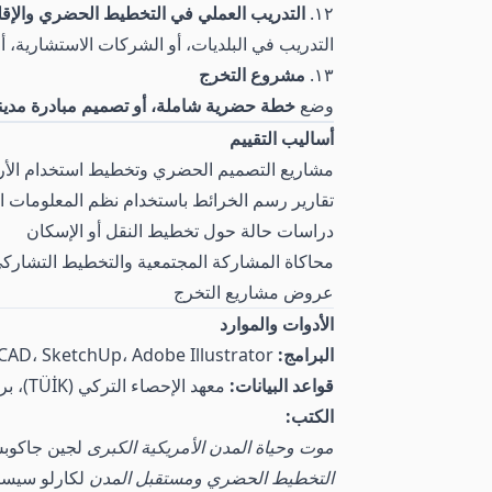
١٢.
التدريب العملي في التخطيط الحضري والإق
التدريب في البلديات، أو الشركات الاستشارية، أ
١٣.
مشروع التخرج
وضع
خطة حضرية شاملة، أو تصميم مبادرة مدينة ذ
أساليب التقييم
مشاريع التصميم الحضري وتخطيط استخدام الأ
تقارير رسم الخرائط باستخدام نظم المعلومات ال
دراسات حالة حول تخطيط النقل أو الإسكان
محاكاة المشاركة المجتمعية والتخطيط التشارك
عروض مشاريع التخرج
الأدوات والموارد
البرامج:
ArcGIS، QGIS، AutoCAD، SketchUp، Adobe Illustrator
قواعد البيانات:
معهد الإحصاء التركي (TÜİK)، برنامج الأمم المتحدة للمستوطنات البشرية (الموئل)، بيانات البنك الدولي الحضرية
الكتب:
موت وحياة المدن الأمريكية الكبرى
لجين جاكوب
التخطيط الحضري ومستقبل المدن
لكارلو سيسا