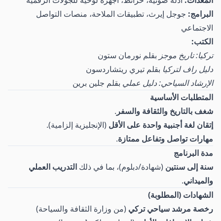
المعدات:
أدلة صوتية، خرائط، أجهزة لوحية للجولات الرقمية
البرامج:
جوجل إيرث، تطبيقات الملاحة، منصات التواصل
الاجتماعي
الكتب:
تركيا: تاريخ موجز
بقلم نورمان ستون
دليل راف لتركيا
بقلم تيري ريتشاردسون
الإرشاد السياحي: دليل عملي
بقلم جلين برين
المتطلبات الأساسية
شغف بالتاريخ والثقافة والسفر
.
إتقان لغة أجنبية واحدة على الأقل
(الإنجليزية إلزامية).
مهارات تواصل وتفاعل ممتازة
.
مدة البرنامج
سنة إلى سنتين
(شهادة/دبلوم)، بما في ذلك
التدريب العملي
والميداني
.
الشهادات (المطلوبة)
رخصة مرشد سياحي تركي
(من وزارة الثقافة والسياحة)