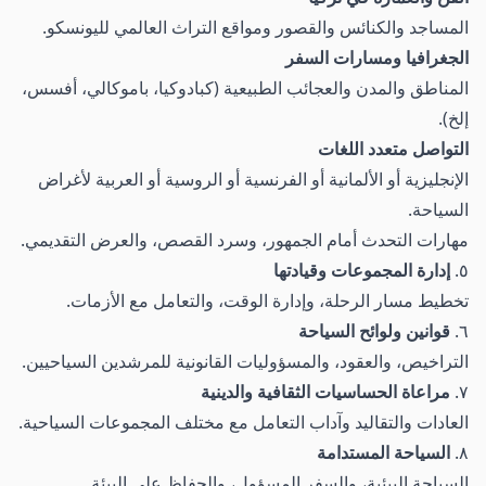
المساجد والكنائس والقصور ومواقع التراث العالمي لليونسكو.
الجغرافيا ومسارات السفر
المناطق والمدن والعجائب الطبيعية (كبادوكيا، باموكالي، أفسس،
إلخ).
التواصل متعدد اللغات
الإنجليزية أو الألمانية أو الفرنسية أو الروسية أو العربية لأغراض
السياحة.
مهارات التحدث أمام الجمهور، وسرد القصص، والعرض التقديمي.
٥.
إدارة المجموعات وقيادتها
تخطيط مسار الرحلة، وإدارة الوقت، والتعامل مع الأزمات.
٦.
قوانين ولوائح السياحة
التراخيص، والعقود، والمسؤوليات القانونية للمرشدين السياحيين.
٧.
مراعاة الحساسيات الثقافية والدينية
العادات والتقاليد وآداب التعامل مع مختلف المجموعات السياحية.
٨.
السياحة المستدامة
السياحة البيئية، والسفر المسؤول، والحفاظ على البيئة.