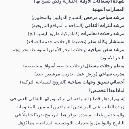
شهادة الإسعافات الأولية
(اختيارية ولكن يُنصح بها)
المسارات المهنية
مرشد سياحي مرخص
(للسياح الدوليين والمحليين)
مرشد للتراث الثقافي
(المتاحف، المواقع التاريخية)
مرشد رحلات/مغامرات
(كابادوكيا، طريق ليسيا، إلخ)
مستشار وكالة سفر
(تخطيط الرحلات، خدمة العملاء)
مرشد سفن سياحية
(رحلات البحر الأبيض المتوسط، بحر إيجة،
البحر الأسود)
منظم رحلات مستقل
(رحلات خاصة، أسواق متخصصة)
مدرب سياحي
(ورش عمل، تدريب مرشدين جدد)
أخصائي تسويق وجهات سياحية
(الترويج للسياحة التركية)
لماذا هذا التخصص؟
يُسهم ازدهار قطاع السياحة في تركيا وتراثها الثقافي الغني في
زيادة الطلب على المرشدين السياحيين الملمين بالمعلومات
والمتحدثين بلغات متعددة. يوفر هذا البرنامج تدريبًا شاملًا في
التاريخ والتواصل والخدمات اللوجستية السياحية، مما يُؤهل