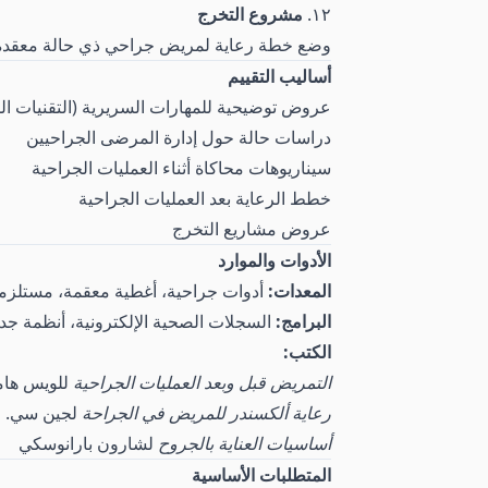
١٢.
مشروع التخرج
وضع خطة رعاية لمريض جراحي ذي حالة معقدة
أساليب التقييم
عروض توضيحية للمهارات السريرية (التقنيات المع
دراسات حالة حول إدارة المرضى الجراحيين
سيناريوهات محاكاة أثناء العمليات الجراحية
خطط الرعاية بعد العمليات الجراحية
عروض مشاريع التخرج
الأدوات والموارد
المعدات:
أدوات جراحية، أغطية معقمة، مستلزمات
البرامج:
السجلات الصحية الإلكترونية، أنظمة جدو
الكتب:
التمريض قبل وبعد العمليات الجراحية
للويس هام
رعاية ألكسندر للمريض في الجراحة
لجين سي. ر
أساسيات العناية بالجروح
لشارون بارانوسكي
المتطلبات الأساسية