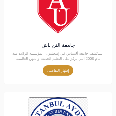
جامعة التن باش
استكشف جامعة ألتينباش في إسطنبول، المؤسسة الرائدة منذ
عام 2008 التي تركز على التعليم الحديث والمهن العالمية.
إظهار التفاصيل