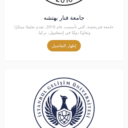
جامعة فنار بهتشه
جامعة فنربخشة، التي تأسست عام 2016، تقدم تعليمًا مبتكرًا
وتعاونًا دوليًا في إسطنبول، تركيا.
إظهار التفاصيل