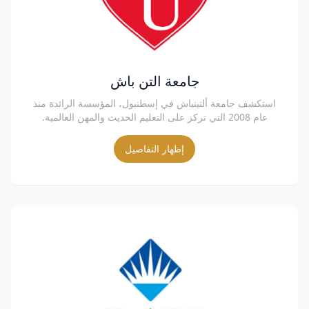
جامعة التن باش
استكشف جامعة ألتينباش في إسطنبول، المؤسسة الرائدة منذ
عام 2008 التي تركز على التعليم الحديث والمهن العالمية.
إظهار التفاصيل