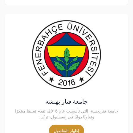
جامعة فنار بهتشه
جامعة فنربخشة، التي تأسست عام 2016، تقدم تعليمًا مبتكرًا
وتعاونًا دوليًا في إسطنبول، تركيا.
إظهار التفاصيل