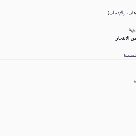
ان، والإدمان).
وية
.
ن الانتحار
.
نفسية.
ة