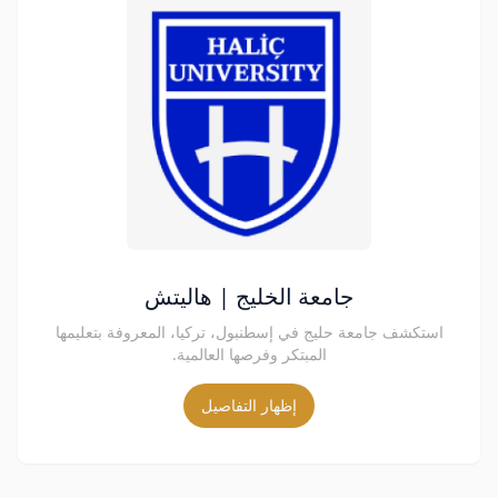
جامعة الخليج | هاليتش
استكشف جامعة حليج في إسطنبول، تركيا، المعروفة بتعليمها
المبتكر وفرصها العالمية.
إظهار التفاصيل