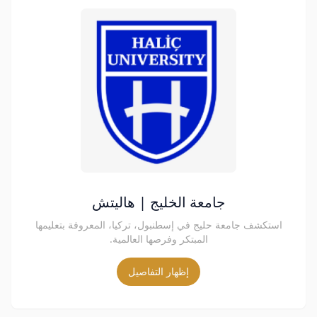
جامعة الخليج | هاليتش
استكشف جامعة حليج في إسطنبول، تركيا، المعروفة بتعليمها
المبتكر وفرصها العالمية.
إظهار التفاصيل