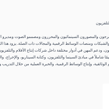
تلفزيون
مخرجون والمصورون السينمائيون والمحررون ومصممو الصوت ومديرو الإ
والشبكات ومنصات الوسائط الرقمية والمجالات ذات الصلة. يزود هذا الت
تلفزيون، ودعم المهن في أدوار مختلفة داخل شركات إنتاج الأفلام والتل
مًا شاملاً في مبادئ السينما والتلفزيون، وكتابة السيناريو، والإخراج، 
لام الوثائقية، وإنتاج الوسائط الرقمية، والخبرة العملية من خلال التدري