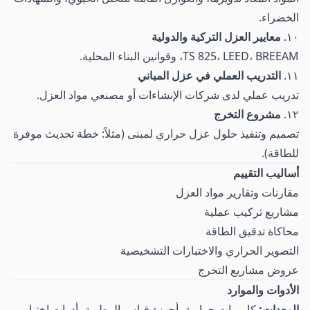
الخضراء.
١٠.
معايير العزل التركية والدولية
TS 825، LEED، BREEAM، وقوانين البناء المحلية.
١١.
التدريب العملي في عزل المباني
تدريب عملي لدى شركات الإنشاءات أو مصنعي مواد العزل.
١٢.
مشروع التخرج
تصميم وتنفيذ حلول عزل حراري لمبنى (مثلاً: خطة تحديث موفرة
للطاقة).
أساليب التقييم
مقارنات وتقارير مواد العزل
مشاريع تركيب عملية
محاكاة تدقيق الطاقة
التصوير الحراري والاختبارات التشخيصية
عروض مشاريع التخرج
الأدوات والموارد
المعدات:
كاميرات حرارية، أجهزة قياس الرطوبة، أدوات اختبار