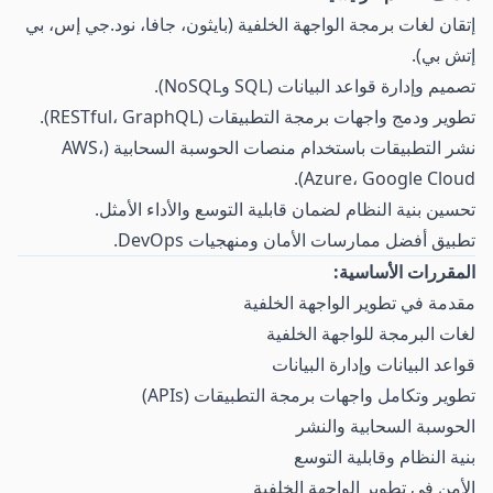
إتقان لغات برمجة الواجهة الخلفية (بايثون، جافا، نود.جي إس، بي
إتش بي).
تصميم وإدارة قواعد البيانات (SQL وNoSQL).
تطوير ودمج واجهات برمجة التطبيقات (RESTful، GraphQL).
نشر التطبيقات باستخدام منصات الحوسبة السحابية (AWS،
Azure، Google Cloud).
تحسين بنية النظام لضمان قابلية التوسع والأداء الأمثل.
تطبيق أفضل ممارسات الأمان ومنهجيات DevOps.
المقررات الأساسية:
مقدمة في تطوير الواجهة الخلفية
لغات البرمجة للواجهة الخلفية
قواعد البيانات وإدارة البيانات
تطوير وتكامل واجهات برمجة التطبيقات (APIs)
الحوسبة السحابية والنشر
بنية النظام وقابلية التوسع
الأمن في تطوير الواجهة الخلفية