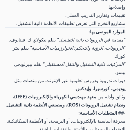
وإصلاحها.
تقييمات وتقارير التدريب العملي.
مشاريع التخرج التي تعرض تطبيقات الأنظمة ذاتية التشغيل.
الموارد الموصى بها:
"مقدمة في الروبوتات ذاتية التشغيل"
بقلم نيكولاي ك. فيتانوف.
"الروبوتات، الرؤية والتحكم: الخوارزميات الأساسية"
بقلم بيتر
كورك.
"المركبات ذاتية التشغيل والتنقل المستقبلي"
بقلم بييرلويجي
بيسو.
دورات تدريبية ودروس تعليمية عبر الإنترنت من منصات مثل
يوديمي، كورسيرا، وإيدكس
.
وثائق وأدلة من
معهد مهندسي الكهرباء والإلكترونيات (IEEE)،
ونظام تشغيل الروبوتات (ROS)، ومصنعي الأنظمة ذاتية التشغيل
.
-##
المتطلبات الأساسية:
معرفة أساسية بالإلكترونيات، أو البرمجة، أو الأنظمة الميكانيكية.
الاهتمام بالروبوتات، والأتمتة، والتقنيات الناشئة.