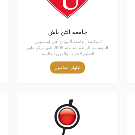
جامعة التن باش
استكشف جامعة ألتينباش في إسطنبول،
المؤسسة الرائدة منذ عام 2008 التي تركز على
التعليم الحديث والمهن العالمية.
إظهار التفاصيل