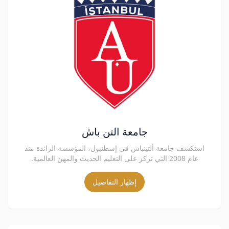
جامعة التن باش
استكشف جامعة ألتينباش في إسطنبول، المؤسسة الرائدة منذ
عام 2008 التي تركز على التعليم الحديث والمهن العالمية.
إظهار التفاصيل