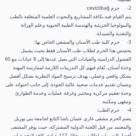
2- حرم cevizlibağ:
يتم القيام فيه بكافة المشاريع والبحوث العلمية المتعلقة بالطب
والبيولوجيا الجزيئية والهندسة الطبية الحيوية وعلم الوراثة
والتغذية والصيدلة.
3- حرم كلية طب الأسنان والمشفى الخاص بها:
يخصص هذا الحرم لطلاب طب الأسنان فقط بحيث يشمل
الفصول الدراسية والعيادات التي يصل عددها إلى 8 عيادات مع 60
وحدة أسنان، تُقام فيهم كل التدريبات اللازمة لممارسة المهنة
بشكل واقعي وعملي، بهدف ترسيخ المواد النظرية بشكل أفضل
وضمان تقديم خدمات صحية عالية الجودة، إلى جانب احتوائه على
وحدة تعقيم مركزية ومختبر وغرفة عمليات وخدمة الطوارئ
ومقهى ومكتبة.
4- حرم الطب:
يضم الحرم مشفى غازي عثمان باشا التابع لجامعة يني يوزيل
والمعتمد من قبل اللجنة الدولية المشتركة، حيث يوفر المشفى
أفضل التدريبات لطلابه من خلال 117 عيادة بكافة التخصصات،