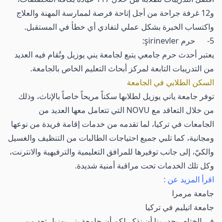
و12 غرفة جراحة من أجل إتاحة فرصة لممارسة المهنة والعلاج
واكتساب الخبرة بشكل عملي لتفادي أي خطأ في المستقبل.
5- حرم şirinevler:
يعتبر أحدث حرم جامعي يتبع لجامعة يني يوزيل وتُقام فيه العديد
من التدريبات التابعة لمركز أبحاث التعليم الخاص بالجامعة.
السكن الطلابي في الجامعة
توفر جامعة ياني يوزيل لطلابها سكناً مريحاً خاصاً بالإناث، وذلك
من خلال التعاقد مع NOVU التي تتعامل معها العديد من
الجامعات في تركيا، لما تقدمه من خدمات إقامة فريدة من نوعها
ومجانية، كما تلبي جميع احتياجات الطالبات من التنظيف والغسيل
والكيّ، إلى جانب توفيرها للمرافق التعليمية والترفيهية والانترنت،
وكل تلك الخدمات تحت مراقبة أمنية شديدة.
اقرأ المزيد عن :
جامعة مرمرا
جامعة اتيليم في تركيا
في الختام، يجدر بنا أن نذكر لكم أن جامعة يني يوزيل تعد من