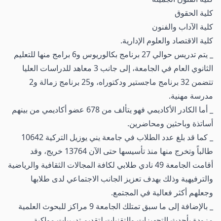
كلية الحقوق
كلية الآداب والفنون
كلية الاقتصاد والعلوم الإدارية.
_ يتم تدريس حوالي 27 برنامج بكالوريوس و6 برامج منها للتعليم
الثانوي العام في الجامعة، إلى جانب 3 معاهد للدراسات العليا
تتضمن 32 برنامج ماجستير ودكتوراه، و25 برنامج زمالة و2
مدرسة مهنية.
_ أما الكادر الأكاديمي فهو يتألف من 678 عضو أكاديمي من بينهم
أساتذة وباحثين ومحاضرين.
_ كما قد بلغ عدد الطلاب في جامعة يني يوزيل التركية 10642
طالباً وتخرج منها منذ تأسيسها حتى الآن 13764 خريج، وقد
أقامت الجامعة 49 نادي طلابي لكافة المجالات الثقافية والرياضية
والترفيهية وذلك بهدف تعزيز الجانب الاجتماعي لدى طلابها
وجعلهم أكثر فعالية في المجتمع.
_ بالإضافة إلى ما سبق تمتلك الجامعة 9 مراكز للبحوث العلمية
مزودة بأحدث التجهيزات والتقنيات لتقديم تدريبات مواكبة