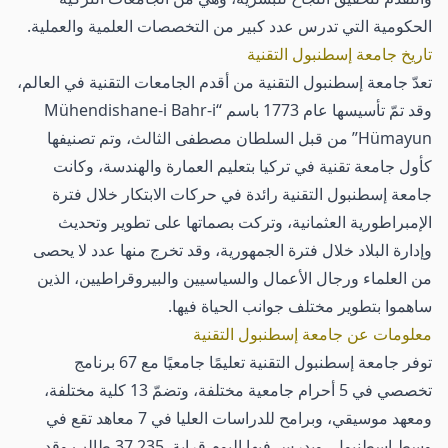
الحكومية التي تدرس عدد كبير من التخصصات العلمية والعملية.
تاريخ جامعة إسطنبول التقنية
تعدّ جامعة إسطنبول التقنية من أقدم الجامعات التقنية في العالم،
وقد تمّ تأسيسها عام 1773 باسم “Mühendishane-i Bahr-i
Hümayun” من قبل السلطان مصطفى الثالث، وتم تصنيفها
كأول جامعة تقنية في تركيا بتعليم العمارة والهندسة، وكانت
جامعة إسطنبول التقنية رائدة في حركات الابتكار خلال فترة
الإمبراطورية العثمانية، وتركت بصماتها على تطوير وتحديث
وإدارة البلاد خلال فترة الجمهورية، وقد تخرج منها عدد لا يحصى
من العلماء ورجال الأعمال والسياسيين والبيروقراطيين، الذين
ساهموا بتطوير مختلف جوانب الحياة فيها.
معلومات عن جامعة إسطنبول التقنية
توفر جامعة إسطنبول التقنية تعليمًا جامعيًا مع 67 برنامج
تخصصي في 5 أحرام جامعية مختلفة، وتضمّ 13 كلية مختلفة،
ومعهد موسيقي، وبرامح للدراسات العليا في 7 معاهد تقع في
وسط إسطنبول، ويدرس فيها اليوم قرابة 37.235 طالب وقد