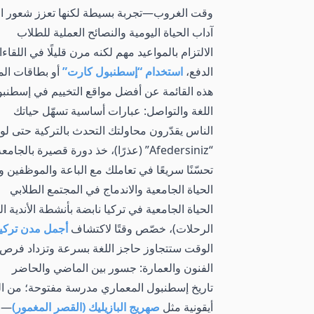
وقت الغروب—تجربة بسيطة لكنها تعزز شعور الانت
آداب الحياة اليومية والنصائح العملية للطلاب
الالتزام بالمواعيد مهم لكنه مرن قليلًا في الل
الدفع،
استخدام “إسطنبول كارت”
أو بطاقات الم
هذه القائمة عن أفضل مواقع التخييم في إسطنبو
اللغة والتواصل: عبارات أساسية تسهّل حياتك
“Afedersiniz” (عذرًا)، خذ دورة قصيرة 
تحسّنًا سريعًا في تعاملك مع الباعة والموظفين
الحياة الجامعية والاندماج في المجتمع الطلابي
الحياة الجامعية في تركيا نابضة بأنشطة الأندية ا
الرحلات)، خصّص وقتًا لاكتشاف
أجمل مدن تركي
الوقت ستتجاوز حاجز اللغة بسرعة وتزداد فرص ا
الفنون والعمارة: جسور بين الماضي والحاضر
تاريخ إسطنبول المعماري مدرسة مفتوحة؛ من الكنا
أيقونية مثل
صهريج البازيليك (القصر المغمور)
—مك