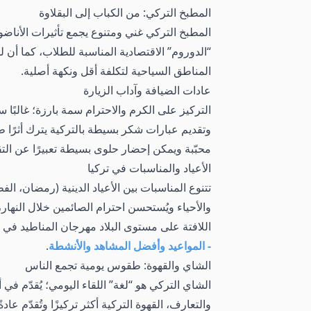
المطبخ التركي: من الكباب إلى البقلاوة
المطبخ التركي غني ومتنوع يجمع تأثيرات الأناضو
“الدوروم” الاقتصادية المناسبة للطلاب، كما أن 
المناطق السياحية لتكلفة أقل ونكهة أصلية.
عادات الضيافة وآداب الزيارة
التركيز على الكرم والاحترام سمة بارزة؛ غالبًا
وتقديم عبارات شكر بسيطة بالتركية يترك أثرًا ط
محبّبة ويمكن إحضار حلوى بسيطة تعبيرًا عن التقد
الأعياد والمناسبات في تركيا
تتنوع المناسبات بين الأعياد الدينية (رمضان، 
والأحياء ويُستحسن احترام الصائمين خلال النها
اللافتة على مستوى البلاد مهرجان المناطيد في ك
- المواعيد وأفضل المشاهد والأنشطة
.
الشاي والقهوة: طقوس يومية تجمع الناس
الشاي التركي هو “لغة” اللقاء اليومي؛ يُقدّم 
والتعارف، القهوة التركية أكثر تركيزًا وتُقدّم 