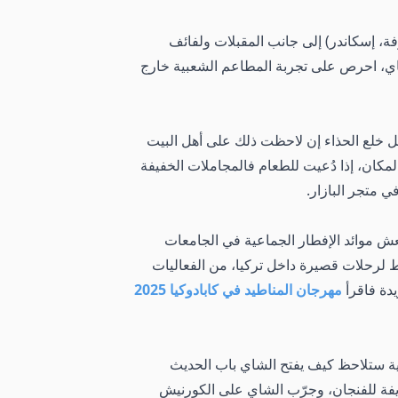
فة، إسكاندر) إلى جانب المقبلات ولفائف
الشاي، احرص على تجربة المطاعم الشعبية خارج
فضل خلع الحذاء إن لاحظت ذلك على أهل البيت
لمكان، إذا دُعيت للطعام فالمجاملات الخفيفة
ي متجر البازار.
عش موائد الإفطار الجماعية في الجامعات
ط لرحلات قصيرة داخل تركيا، من الفعاليات
يدة فاقرأ
مهرجان المناطيد في كابادوكيا 2025
بية ستلاحظ كيف يفتح الشاي باب الحديث
لطريفة للفنجان، وجرّب الشاي على الكورنيش