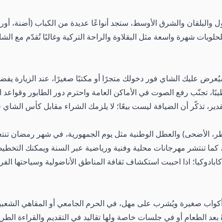
ل والبلقان والشرق الأوسط، ستجد أنواعًا عديدة من الكباب (أضنة، أور
للحلويات شهرة واسعة مثل البقلاوة والراحة التركية وغالبًا تُقدّم مع 
 سيُعرض عليك الشاي فور دخولك متجرًا أو مكتبًا صغيرًا، عند الزيارة ي
يبًا، تجنّب رفع الصوت في الأماكن العامة واحترم دور الطابور وقواعد ا
ير، تذكّر أن الضيافة ليست بيعًا؛ لا يلزمك الشراء مقابل كأس الشاي ف
الفطر، الأضحى) والعطل الوطنية مثل يوم الجمهورية، في شهر رمضان تنت
ر، كما تنتشر مهرجانات محلية وفنية ورياضية عبر السنة ويمكنك التخطي
ابادوكيا؛ اذا احببت استكشاف ثقافة المناطق الأناضولية وسياحتها الفر
في أكواب صغيرة ويُشرب على مهل، في الحرم الجامعي أو المقاهي الشع
عادةً بعد الطعام أو في جلسات خاصة ولها تقاليد في التقديم والقراءة ا