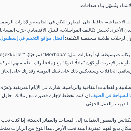
ماء وتُسهّل بناء صداقات.
قاءات الاجتماعية، حافظ على المظهر اللائق في الجامعة والإدارات الرس
دن الأخرى يُخفض تكاليف المواصلات، للتنزّه الاقتصادي جرّب المساح
ل لرحلات طلابية منخفضة التكلفة:
أفضل مواقع التخييم في إسطنبول
بالجامعة أو عبر الإنترنت أو كوّن “تبادلًا لغويًا” مع زملاء أتراك: تعلّم منهم 
 وسائقي الحافلات وسينعكس ذلك على ثقتك اليومية وقدرتك على إنجاز م
لطلابية والفعاليات الثقافية والرياضية، شارك في الأيام التعريفية وتعرّ
ا للسياحة في الصيف
إن كنت تخطط لإجازة قصيرة مع زملائك، حاول تن
لتدريب والعمل الجزئي.
ئس والقصور العثمانية إلى المساجد والعمائر الحديثة، إذا كنت تحب ال
ان بديع لفهم عبقرية البنية تحت الأرض، هذا النوع من الزيارات يمنحك