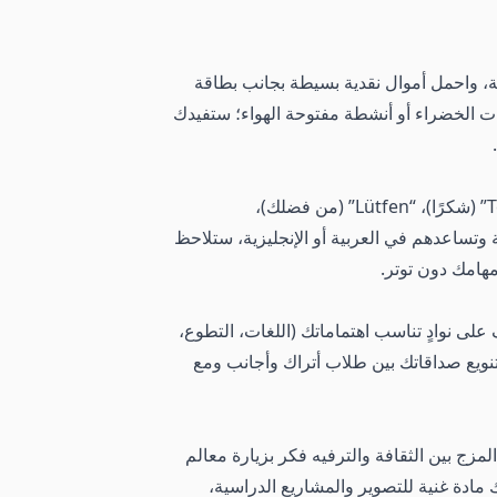
مية، واحمل أموال نقدية بسيطة بجانب بطاقة
ات الخضراء أو أنشطة مفتوحة الهواء؛ ستفيدك
.
الناس يقدّرون محاولتك التحدث بالتركية حتى لو بكلمات بسيطة، ابدأ بعبارات مثل: “Merhaba” (مرحبًا)، “Teşekkürler” (شكرًا)، “Lütfen” (من فضلك)،
التركية وتساعدهم في العربية أو الإنجليزية، ستلاحظ
هامك دون توتر.
ف على نوادٍ تناسب اهتماماتك (اللغات، التطوع،
ويع صداقاتك بين طلاب أتراك وأجانب ومع
مزج بين الثقافة والترفيه فكر بزيارة معالم
 مادة غنية للتصوير والمشاريع الدراسية،