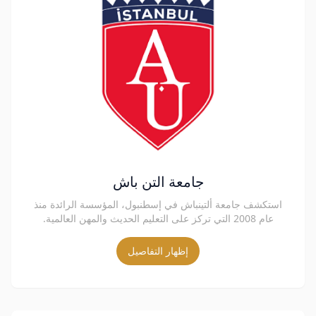
جامعة التن باش
استكشف جامعة ألتينباش في إسطنبول، المؤسسة الرائدة منذ
عام 2008 التي تركز على التعليم الحديث والمهن العالمية.
إظهار التفاصيل