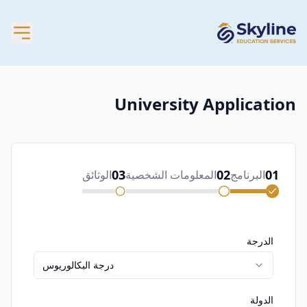
University Application
03
02
01
البرنامج
المعلومات الشخصية
الوثائق
الدرجة
درجة البكالوريوس
الدولة