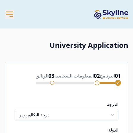
University Application
03
02
01
البرنامج
المعلومات الشخصية
الوثائق
الدرجة
درجة البكالوريوس
الدولة