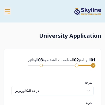
University Application
03
02
01
البرنامج
المعلومات الشخصية
الوثائق
الدرجة
درجة البكالوريوس
الدولة